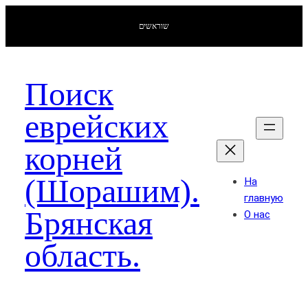
שוראשים
Поиск
еврейских
корней
(Шорашим).
На
главную
Брянская
О нас
область.