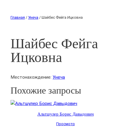
Главная
/
Унеча
/ Шайбес Фейга Ицковна
Шайбес Фейга
Ицковна
Местонахождение:
Унеча
Похожие запросы
Альтшулер Борис Давыдович
Просмотр