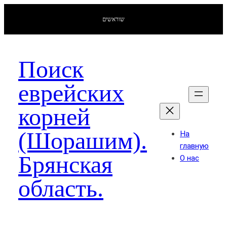
שוראשים
Поиск
еврейских
корней
(Шорашим).
На
главную
Брянская
О нас
область.