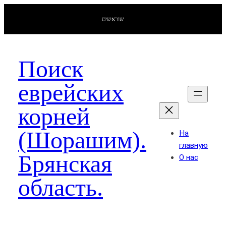
שוראשים
Поиск
еврейских
корней
(Шорашим).
На
главную
Брянская
О нас
область.