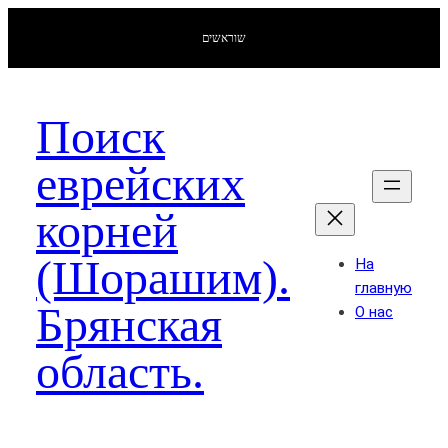
שוראשים
Поиск
еврейских
корней
(Шорашим).
На
главную
Брянская
О нас
область.