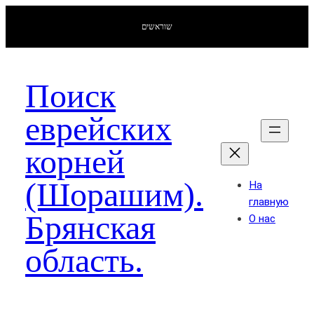
שוראשים
Поиск
еврейских
корней
(Шорашим).
На
главную
Брянская
О нас
область.