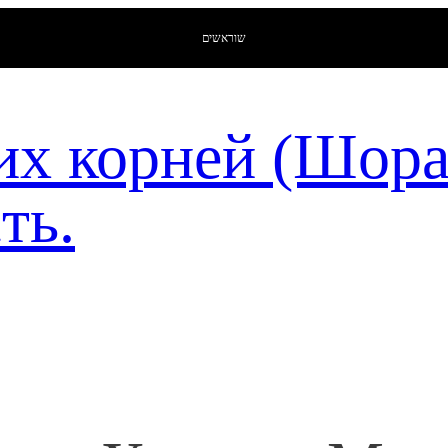
שוראשים
их корней (Шор
ть.