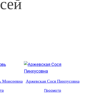
сей
ь Моисеевна
Аржевская Сося Пинхусовна
тр
Просмотр