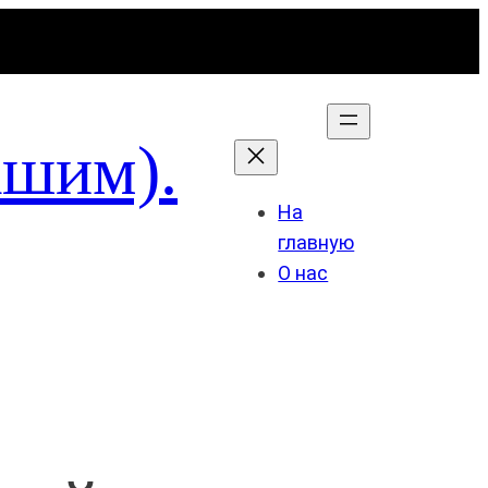
ашим).
На
главную
О нас