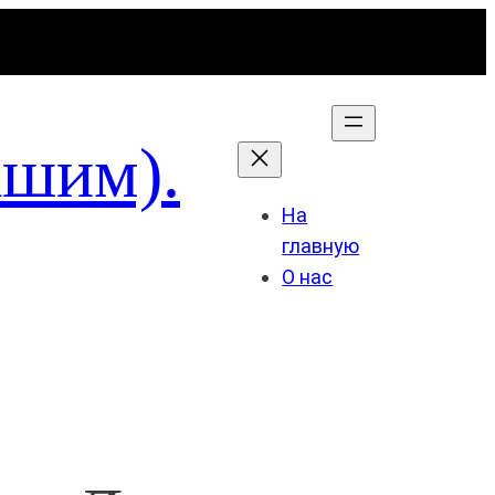
ашим).
На
главную
О нас