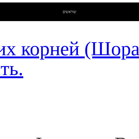
שוראשים
их корней (Шор
ть.