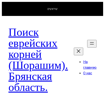
שוראשים
Поиск
еврейских
корней
(Шорашим).
На
главную
Брянская
О нас
область.