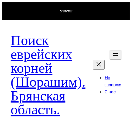
שוראשים
Поиск
еврейских
корней
(Шорашим).
На
главную
Брянская
О нас
область.