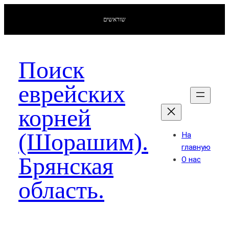
שוראשים
Поиск
еврейских
корней
(Шорашим).
На
главную
Брянская
О нас
область.