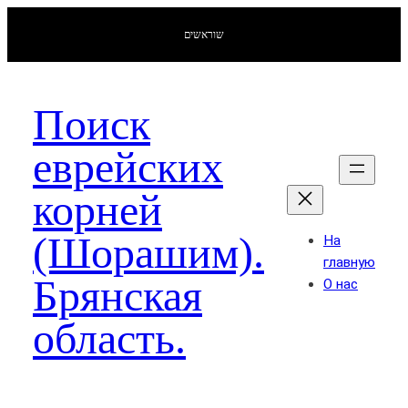
שוראשים
Поиск
еврейских
корней
(Шорашим).
На
главную
Брянская
О нас
область.