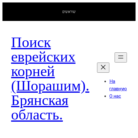
שוראשים
Поиск
еврейских
корней
(Шорашим).
На
главную
Брянская
О нас
область.