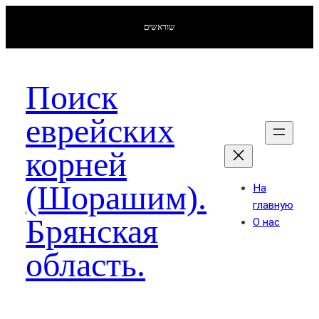
שוראשים
Поиск
еврейских
корней
(Шорашим).
На
главную
Брянская
О нас
область.