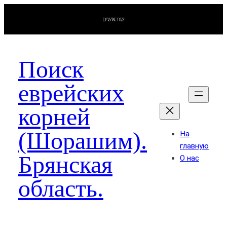
שוראשים
Поиск
еврейских
корней
(Шорашим).
На
главную
Брянская
О нас
область.