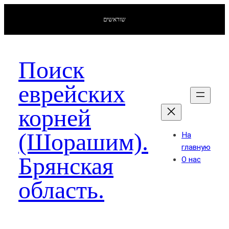
שוראשים
Поиск
еврейских
корней
(Шорашим).
На
главную
Брянская
О нас
область.