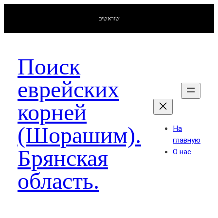
שוראשים
Поиск
еврейских
корней
(Шорашим).
На
главную
Брянская
О нас
область.