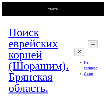
שוראשים
Поиск
еврейских
корней
(Шорашим).
На
главную
Брянская
О нас
область.