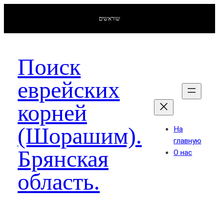
שוראשים
Поиск
еврейских
корней
(Шорашим).
На
главную
Брянская
О нас
область.