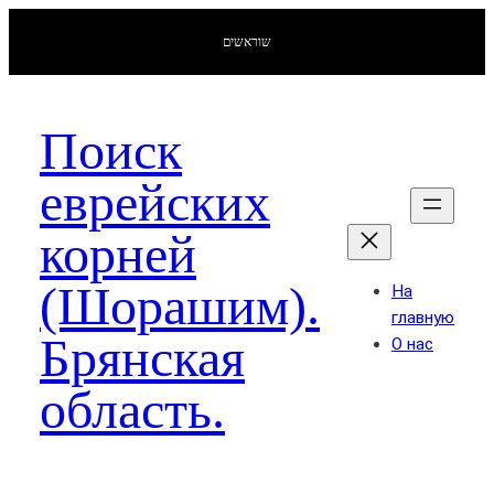
שוראשים
Поиск
еврейских
корней
(Шорашим).
На
главную
Брянская
О нас
область.