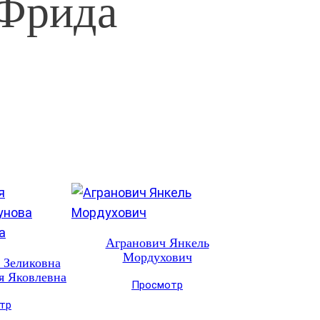
 Фрида
Агранович Янкель
Мордухович
 Зеликовна
я Яковлевна
Просмотр
тр