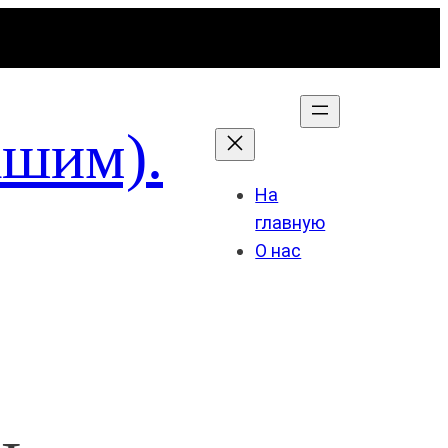
ашим).
На
главную
О нас