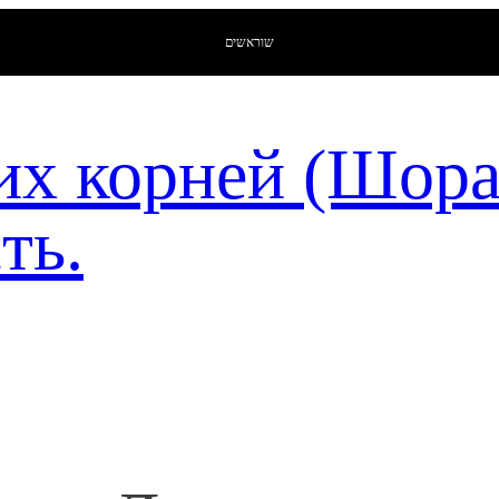
שוראשים
их корней (Шор
ть.