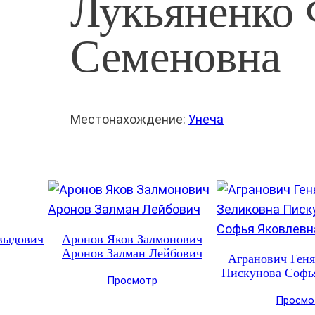
Лукьяненко
Семеновна
Местонахождение:
Унеча
выдович
Аронов Яков Залмонович
Аронов Залман Лейбович
Агранович Геня
Пискунова Софь
Просмотр
Просмо