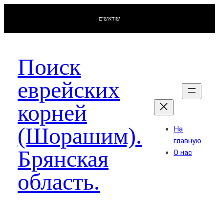
שוראשים
Поиск
еврейских
корней
(Шорашим).
На
главную
Брянская
О нас
область.