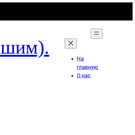
ашим).
На
главную
О нас