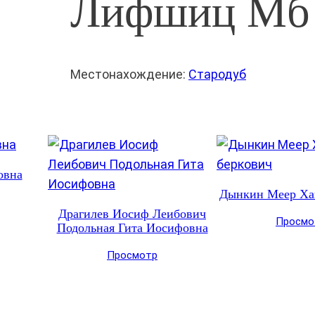
Лифшиц Мб
Местонахождение:
Стародуб
овна
Дынкин Меер Ха
Драгилев Иосиф Леибович
Просмо
Подольная Гита Иосифовна
Просмотр