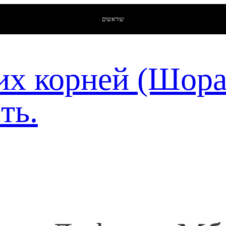
שוראשים
их корней (Шор
ть.