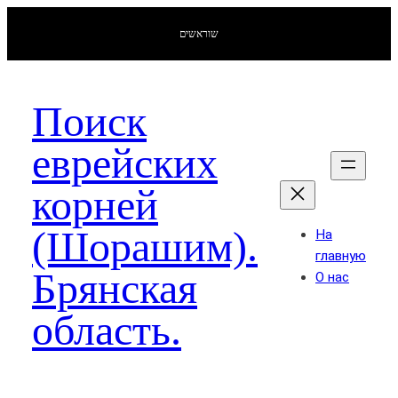
שוראשים
Поиск
еврейских
корней
(Шорашим).
На
главную
Брянская
О нас
область.