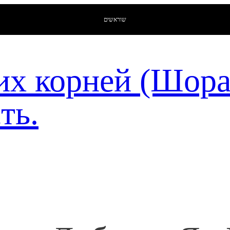
שוראשים
их корней (Шор
ть.