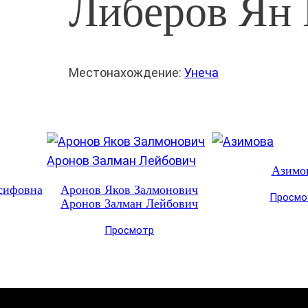
Либеров Ян
Местонахождение:
Унеча
Азимо
сифовна
Аронов Яков Залмонович
Просмо
Аронов Залман Лейбович
Просмотр