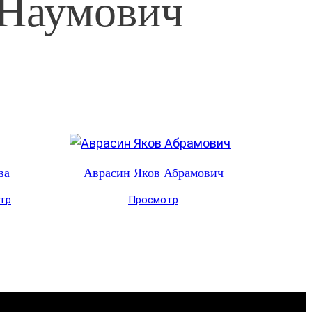
 Наумович
ва
Аврасин Яков Абрамович
тр
Просмотр