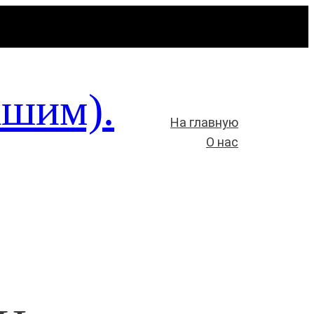
ашим).
На главную
О нас