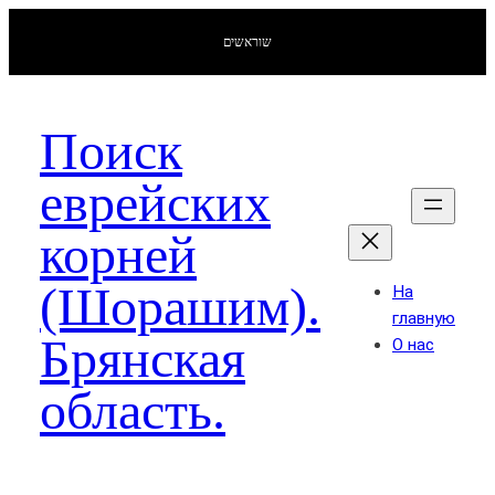
שוראשים
Поиск
еврейских
корней
(Шорашим).
На
главную
Брянская
О нас
область.