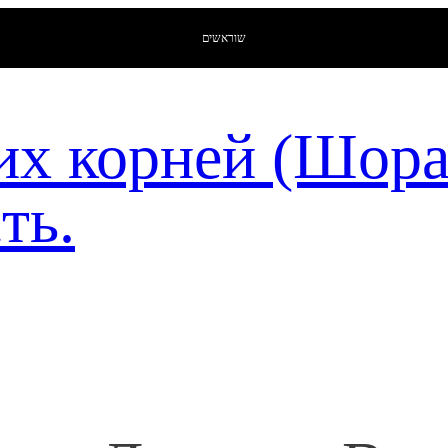
שוראשים
их корней (Шор
ть.