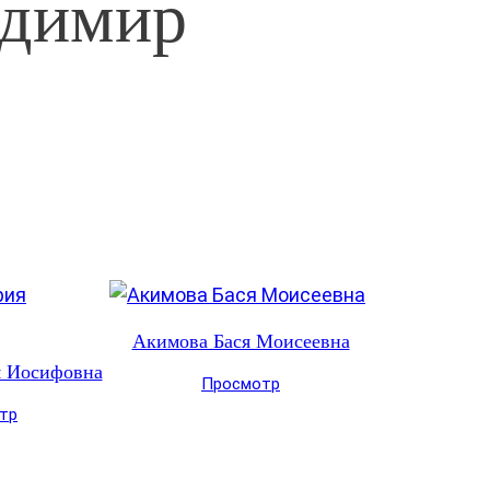
адимир
Акимова Бася Моисеевна
я Иосифовна
Просмотр
тр