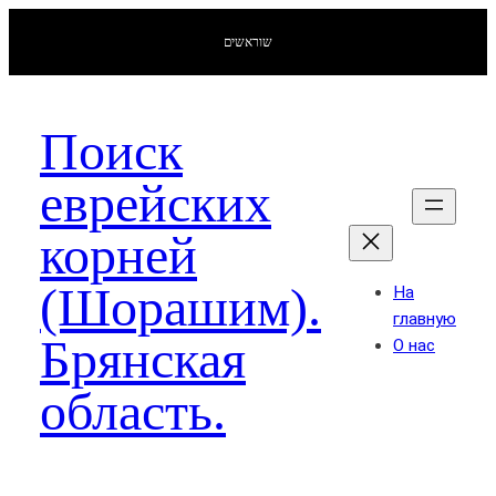
שוראשים
Поиск
еврейских
корней
(Шорашим).
На
главную
Брянская
О нас
область.