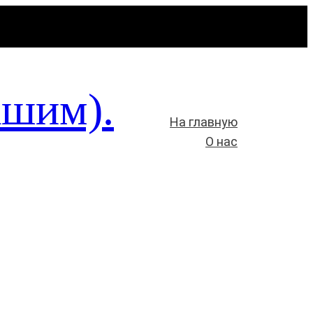
ашим).
На главную
О нас