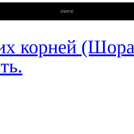
שוראשים
их корней (Шор
ть.