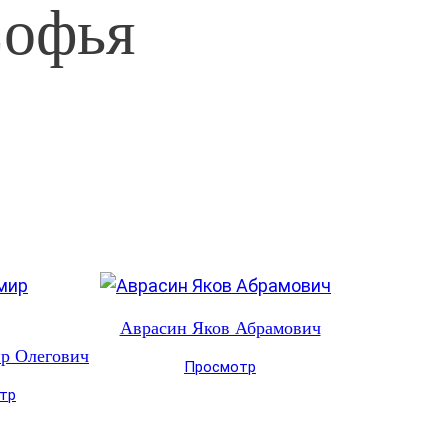
Софья
Аврасин Яков Абрамович
р Олегович
Просмотр
тр