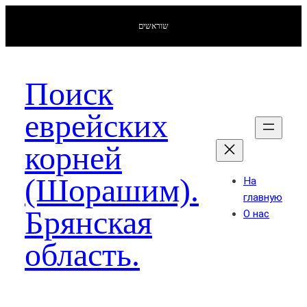
שוראשים
Поиск
еврейских
корней
(Шорашим).
На
главную
Брянская
О нас
область.