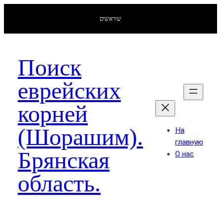
שוראשים
Поиск
еврейских
корней
(Шорашим).
На
главную
Брянская
О нас
область.