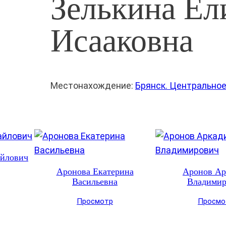
Зелькина Ел
Исааковна
Местонахождение:
Брянск. Центрально
йлович
Аронова Екатерина
Аронов Ар
Васильевна
Владимир
Просмотр
Просмо