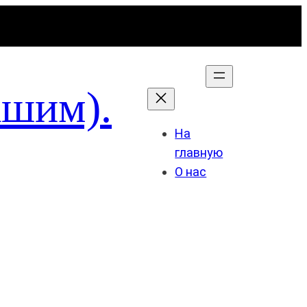
ашим).
На
главную
О нас