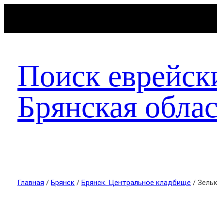
Поиск еврейск
Брянская облас
Главная
/
Брянск
/
Брянск. Центральное кладбище
/ Зель