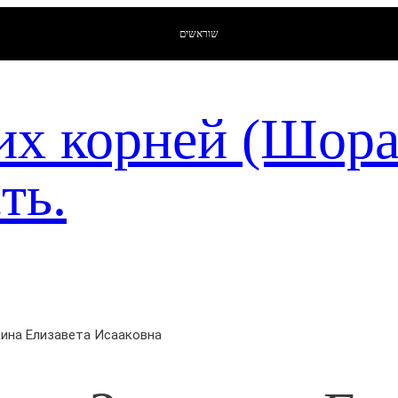
שוראשים
их корней (Шор
ть.
кина Елизавета Исааковна