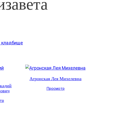
изавета
е кладбище
Агронская Лея Михелевна
кадий
Просмотр
ович
тр