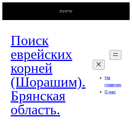
שוראשים
Поиск
еврейских
корней
(Шорашим).
На
главную
Брянская
О нас
область.