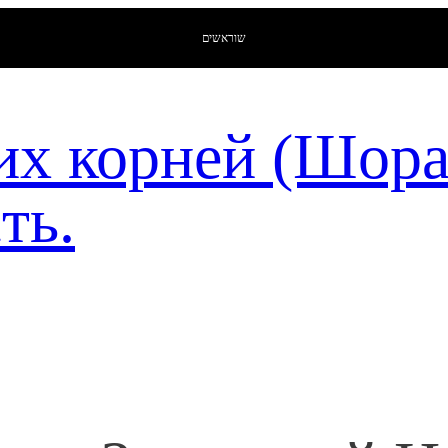
שוראשים
их корней (Шор
ть.