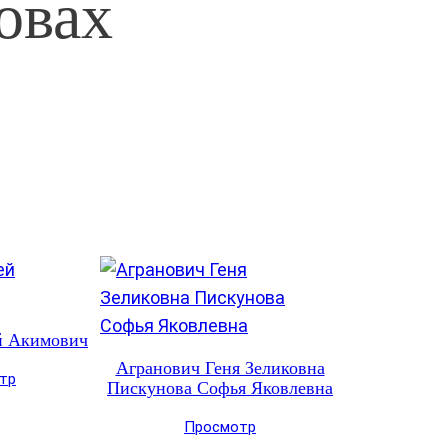
овах
й Акимович
Агранович Геня Зеликовна
тр
Пискунова Софья Яковлевна
Просмотр