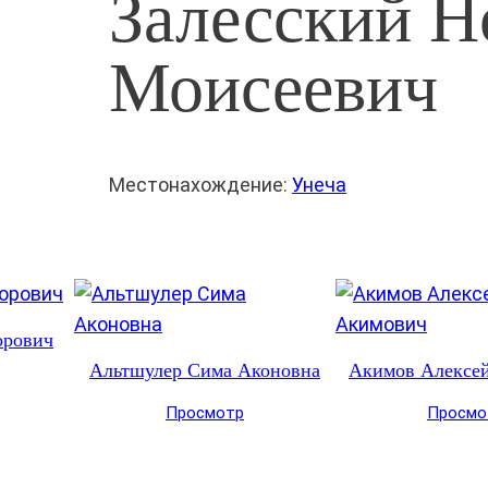
Залесский Н
Моисеевич
Местонахождение:
Унеча
орович
Альтшулер Сима Аконовна
Акимов Алексе
Просмотр
Просмо