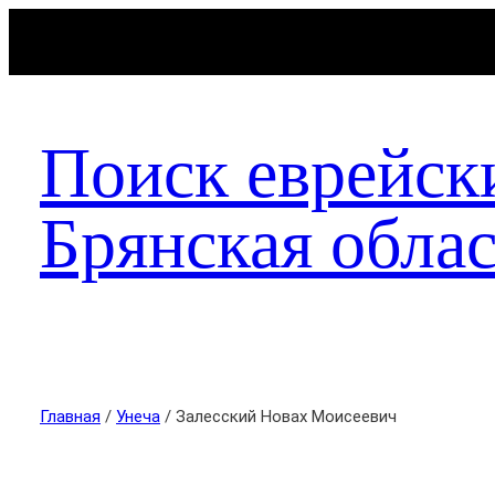
Поиск еврейск
Брянская облас
Главная
/
Унеча
/ Залесский Новах Моисеевич