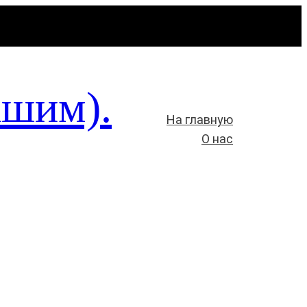
ашим).
На главную
О нас