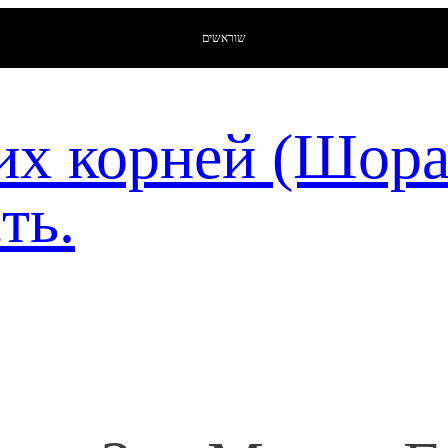
שוראשים
их корней (Шор
ть.