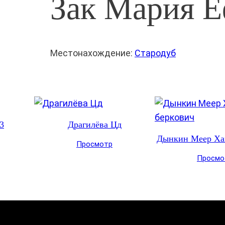
Зак Мария 
Местонахождение:
Стародуб
3
Драгилёва Цд
Дынкин Меер Ха
Просмотр
Просмо