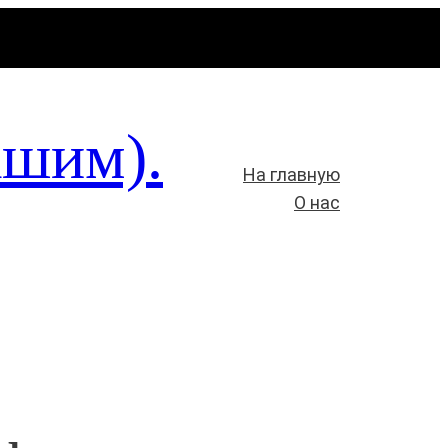
ашим).
На главную
О нас