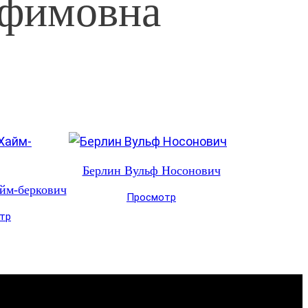
Ефимовна
Берлин Вульф Носонович
йм-беркович
Просмотр
тр