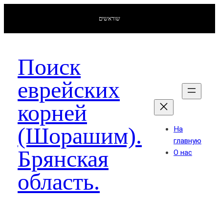
שוראשים
Поиск
еврейских
корней
(Шорашим).
На
главную
Брянская
О нас
область.