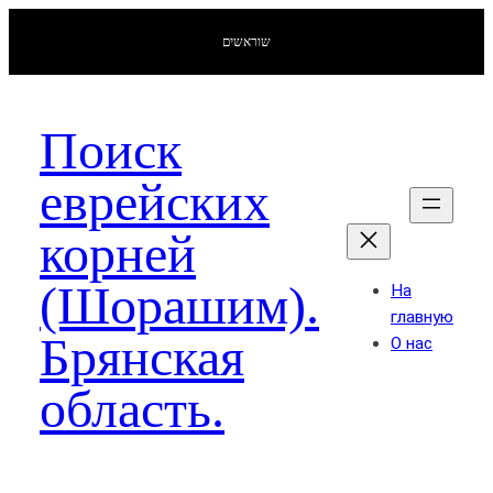
שוראשים
Поиск
еврейских
корней
(Шорашим).
На
главную
Брянская
О нас
область.