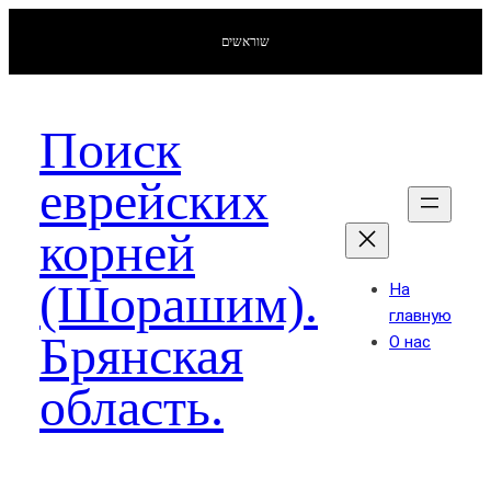
שוראשים
Поиск
еврейских
корней
(Шорашим).
На
главную
Брянская
О нас
область.