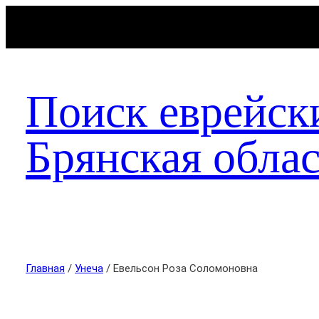
Поиск еврейск
Брянская облас
Главная
/
Унеча
/ Евельсон Роза Соломоновна