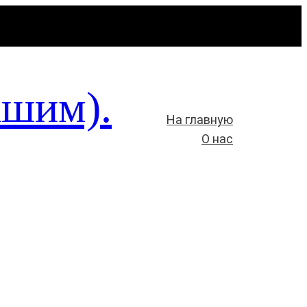
ашим).
На главную
О нас