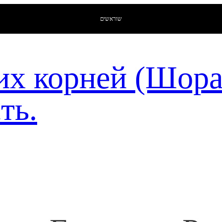
שוראשים
их корней (Шор
ть.