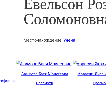
Евельсон Ро
Соломоновн
Местонахождение:
Унеча
Акимова Бася Моисеевна
Аврасин Яков 
сифовна
Просмотр
Просмо