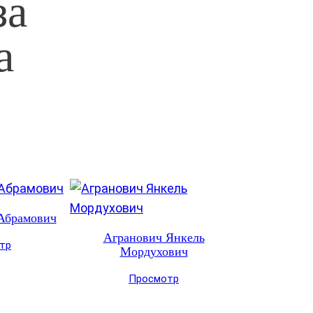
за
а
Абрамович
Агранович Янкель
тр
Мордухович
Просмотр