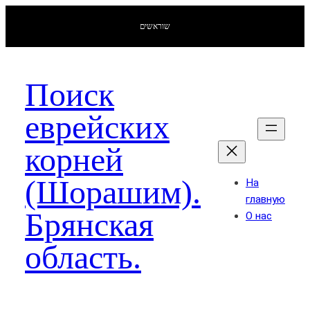
שוראשים
Поиск
еврейских
корней
(Шорашим).
На
главную
Брянская
О нас
область.