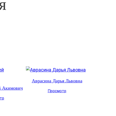
я
Аврасина Дарья Львовна
й Акимович
Просмотр
тр