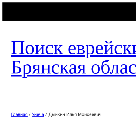
Поиск еврейск
Брянская облас
Главная
/
Унеча
/ Дынкин Илья Моисеевич