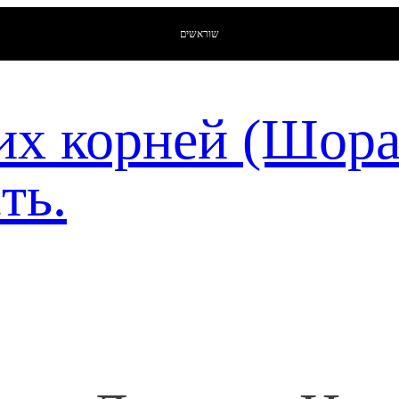
שוראשים
их корней (Шор
ть.