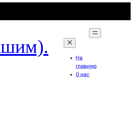
ашим).
На
главную
О нас