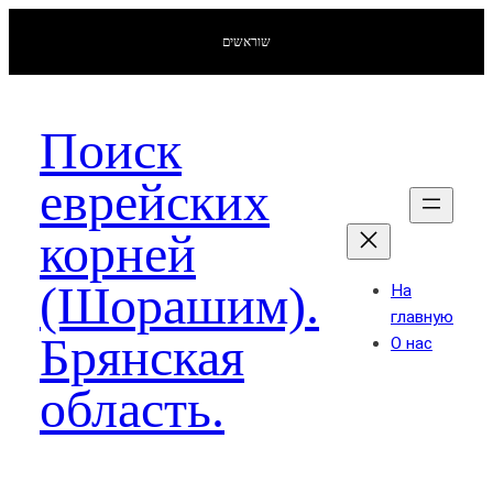
שוראשים
Поиск
еврейских
корней
(Шорашим).
На
главную
Брянская
О нас
область.