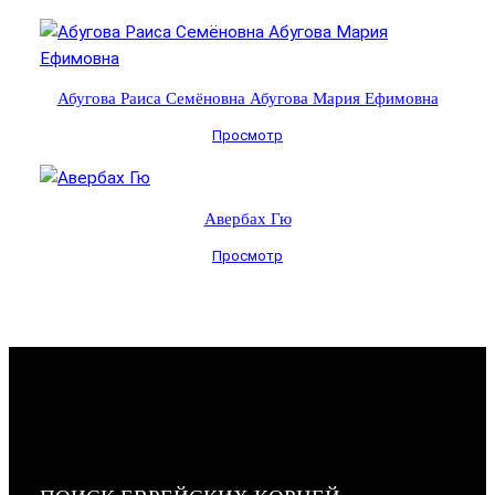
Абугова Раиса Семёновна Абугова Мария Ефимовна
Просмотр
Авербах Гю
Просмотр