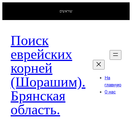
שוראשים
Поиск
еврейских
корней
(Шорашим).
На
главную
Брянская
О нас
область.