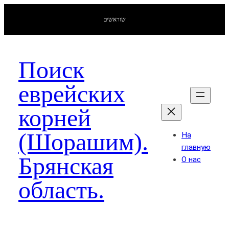
שוראשים
Поиск
еврейских
корней
(Шорашим).
На
главную
Брянская
О нас
область.