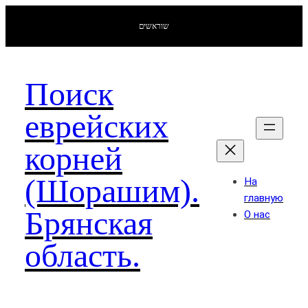
שוראשים
Поиск
еврейских
корней
(Шорашим).
На
главную
Брянская
О нас
область.