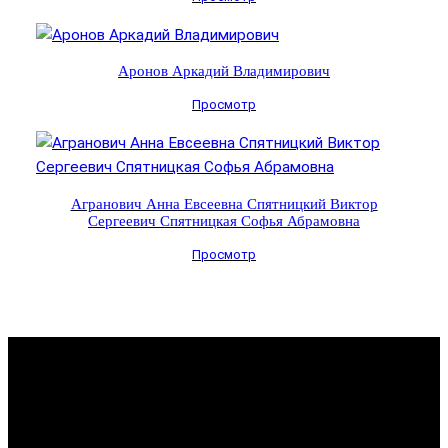
Аронов Аркадий Владимирович
Просмотр
Агранович Анна Евсеевна Спятницкий Виктор
Сергеевич Спятницкая Софья Абрамовна
Просмотр