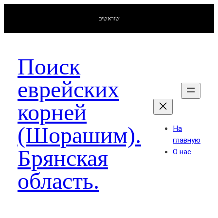
שוראשים
Поиск
еврейских
корней
(Шорашим).
На
главную
Брянская
О нас
область.