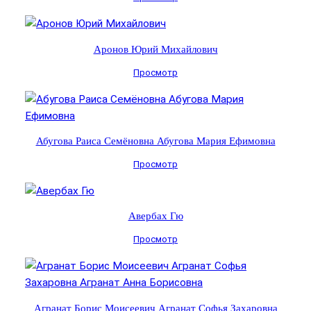
Аронов Юрий Михайлович
Просмотр
Абугова Раиса Семёновна Абугова Мария Ефимовна
Просмотр
Авербах Гю
Просмотр
Агранат Борис Моисеевич Агранат Софья Захаровна