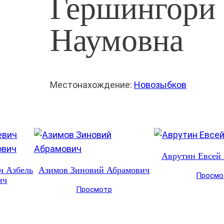
Гершингори
Наумовна
Местонахождение:
Новозыбков
Аврутин Евсей
ч Азбель
Азимов Зиновий Абрамович
Просмо
ич
Просмотр