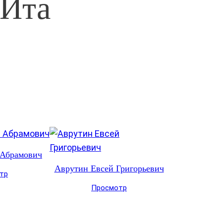
 Ита
 Абрамович
Аврутин Евсей Григорьевич
тр
Просмотр