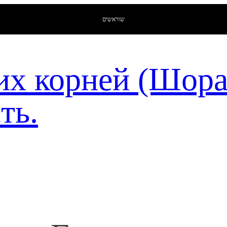
שוראשים
их корней (Шор
ть.