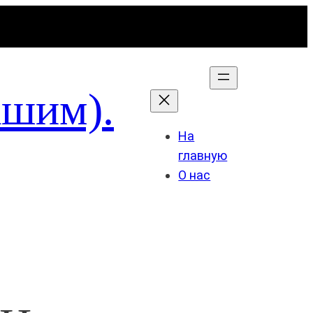
ашим).
На
главную
О нас