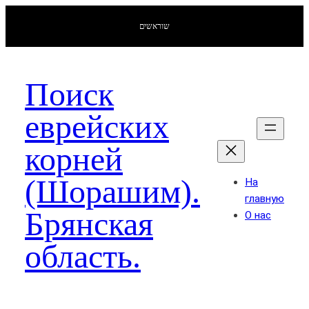
שוראשים
Поиск
еврейских
корней
(Шорашим).
На
главную
Брянская
О нас
область.