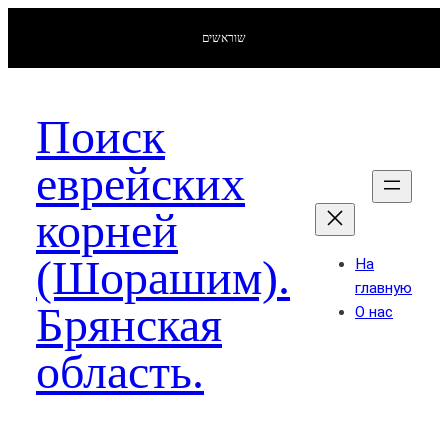
שוראשים
Поиск
еврейских
корней
(Шорашим).
На
главную
Брянская
О нас
область.