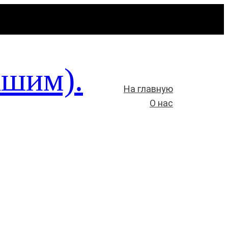
ашим).
На главную
О нас