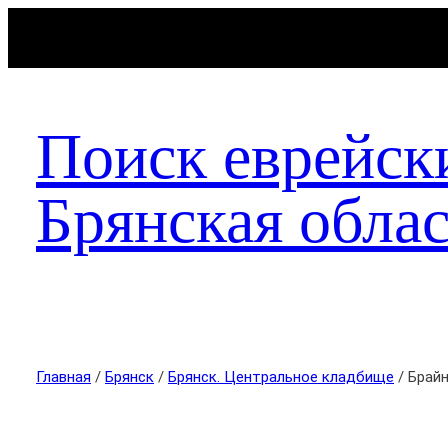
Поиск еврейск
Брянская облас
Главная
/
Брянск
/
Брянск. Центральное кладбище
/ Брай