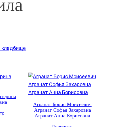
ила
е кладбище
атерина
вна
Агранат Борис Моисеевич
Агранат Софья Захаровна
тр
Агранат Анна Борисовна
Просмотр