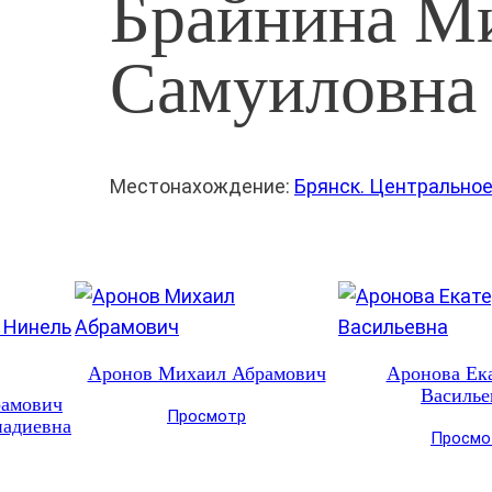
Брайнина М
Самуиловна
Местонахождение:
Брянск. Центрально
Аронов Михаил Абрамович
Аронова Ек
Василье
рамович
Просмотр
надиевна
Просмо