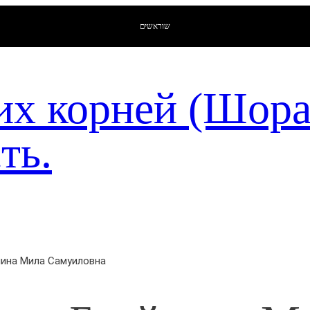
שוראשים
их корней (Шор
ть.
нина Мила Самуиловна