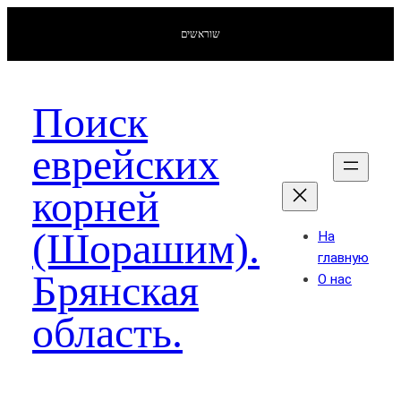
שוראשים
Поиск
еврейских
корней
(Шорашим).
На
главную
Брянская
О нас
область.